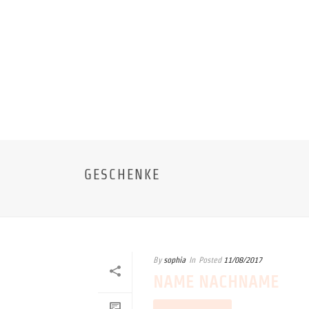
GESCHENKE
By
sophia
In
Posted
11/08/2017
NAME NACHNAME